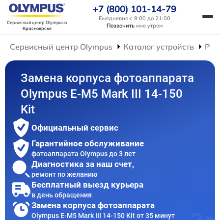
+7 (800) 101-14-79
Ежедневно с 9:00 до 21:00
Сервисный центр Olympus
в
Позвонить
мне утром
Красноярске
Сервисный центр Olympus
Каталог устройств
Рем
Замена корпуса фотоаппарата
Olympus E‑M5 Mark III 14-150
Kit
Официальный сервис
Гарантийное обслуживание
фотоаппарата Olympus до 3 лет
Диагностика за наш счет,
ремонт по желанию
Бесплатный выезд курьера
в день обращения
Замена корпуса фотоаппарата
Olympus E‑M5 Mark III 14-150 Kit от 35 минут